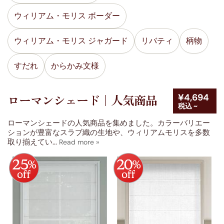
ダーク
ウッドブラインド
(5)
ウィリアム・モリス ボーダー
並べ替え
ウィリアム・モリス ジャガード
リバティ
柄物
デザイン
すだれ
からかみ文様
操作方法
¥4,694
ローマンシェード｜人気商品
税込 ~
機能
ローマンシェードの人気商品を集めました。カラーバリエー
特長・パフォーマンス
ションが豊富なスラブ織の生地や、ウィリアムモリスを多数
取り揃えてい
...
素材
ブランド