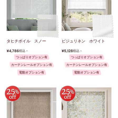
タヒチボイル スノー
ビジュリネン ホワイト
¥4,786
¥5,128
税込 ~
税込 ~
つっぱりオプション有
つっぱりオプション有
カーテンレールオプション有
カーテンレールオプション有
電動オプション有
電動オプション有