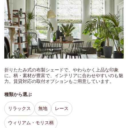
ホワイト
(39)
ベージュ・ナチュラル
(110)
ブラウン
(31)
グレー・シルバー
(56)
ブルー
(77)
レッド
(12)
パープル
(5)
折りたたみ式の布製シェードで、やわらかく上品な印象
ブラック
(9)
に。柄・素材が豊富で、インテリアに合わせやすいのも魅
力。賃貸対応の取付オプションもご用意しています。
グリーン
(54)
ピンク
種類から選ぶ
(37)
イエロー・ゴールド
(31)
リラックス
無地
レース
オレンジ
(8)
ウィリアム・モリス柄
ミディアム
ウッドブラインド
(14)