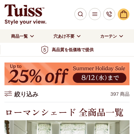
商品一覧
穴あけ不要
カーテン
高品質を低価格で提供
絞り込み
397 商品
絞り込み
ローマンシェード 全商品一覧
色