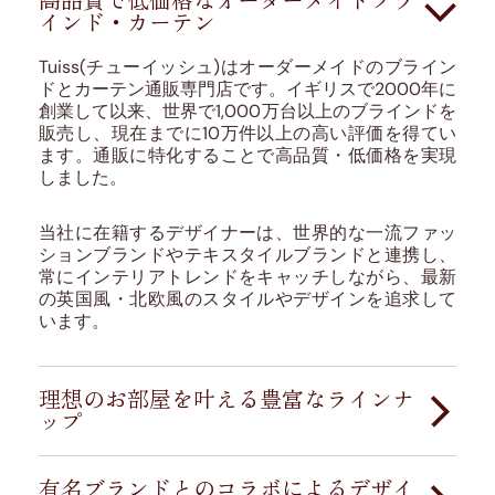
高品質で低価格なオーダーメイドブラ
インド・カーテン
Tuiss(チューイッシュ)はオーダーメイドのブライン
ドとカーテン通販専門店です。イギリスで2000年に
創業して以来、世界で1,000万台以上のブラインドを
販売し、現在までに10万件以上の高い評価を得てい
ます。通販に特化することで高品質・低価格を実現
しました。
当社に在籍するデザイナーは、世界的な一流ファッ
ションブランドやテキスタイルブランドと連携し、
常にインテリアトレンドをキャッチしながら、最新
の英国風・北欧風のスタイルやデザインを追求して
います。
理想のお部屋を叶える豊富なラインナ
ップ
Tuissではあらゆる窓・お部屋にマッチする豊富なラ
インナップをご用意しています。
有名ブランドとのコラボによるデザイ
ロールスクリーン