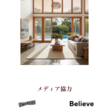
スにご加入いただくことで、万が一採寸ミスがあっ
ど、ご購入時の不明な点をサポートいたします。商
た場合でも、無償で再製作が可能となります。初め
品ページや
サポートセンター
で採寸ガイドと簡単取
てオーダーメイドブラインドをご購入される方や、
り付けガイドを掲載していますが、何かお困りの際
採寸に自信がない方でも、このサービスがあれば安
は電話、メール、チャットでお気軽にカスタマーサ
心してご注文いただけます。
ポートへ
お問い合わせ
ください。
メディア協力