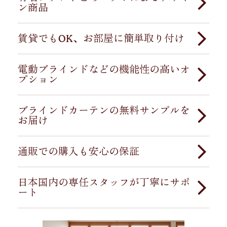
（ロールカーテン）
ン商品
、
ハニカムシェード（プリーツ
スクリーン）
、
ウッドブラインド（木製ブライン
ド）
、
アルミブラインド
、
バーチカルブラインド
、
世界中で展開するTuissでは、ヨーロッパやアメリカ
ローマンシェード
、
調光ロールスクリーンなど
、幅
をはじめとした有名ファッションブランド・テキス
賃貸でもOK、お部屋に簡単取り付け
広い種類のブラインドを取り扱っています。さら
タイルブランドとコラボレーションした
デザイン商
に、1台で2役を担う
ツインハニカム
や
ダブルロール
品
をご用意しています。グローバルで商品展開して
Tuissのブラインド・カーテンはどなたでもご自身で
スクリーン
、上下両方から昇降できる
トップダウン
いるからこそ、最新のインテリアトレンドを日本の
簡単に取り付けが可能で、ビス止め商品だけでな
電動ブラインドなどの機能性の高いオ
ハニカム
など、使い勝手を追求した商品をご用意し
ご家庭にいち早くお届けできることがTuissならでは
く、賃貸物件でも原状回復を気にせず設置できる穴
プション
ています。
の強みです。世界基準のデザインと品質を、日本の
あけ不要商品を多数ご用意しています。工具がいら
お客様にもお楽しみいただけます。
ない
つっぱり式
や既存のカーテンレールを活用でき
Tuissでは、現代の快適な暮らしに対応した
電動ブラ
る
カーテンレール取り付け
、粘着テープで簡単に設
インド
ブラインドカーテンの無料サンプルを
をご用意しています。リモコンやスマートフ
2,500種類以上のカラー・デザインを展開し、北欧
置できる
窓貼りタイプ
のオプションもご用意してお
ォンアプリで操作でき、ベッドやソファに座ったま
お届け
風、ジャパンディ、ミッドセンチュリーをはじめ、
ります。
ま手軽に遮光・調光が可能です。登録された複数の
あらゆるインテリアスタイルにマッチするブライン
ブラインドを同時に操作できるため、大きな窓や複
当社では購入前に生地や素材を5点まで確認できる無
ドをお探しいただけます。大人から子どもまで、幅
数の窓がある空間でも便利にお使いいただけます。
料サンプルサービスを実施しております。ご注文い
通販での購入も安心の保証
広いお客様のご要望にお応えします。
商品ページには詳しい採寸ガイドと取付ガイドを掲
ただいた商品は迅速かつ丁寧に発送することを心掛
載しており、DIY初心者の方でも安心して設置してい
けております。
Tuissでは、お客様に長く安心してご使用いただくた
ただけます。
また、小さなお子様がいるご家庭でも安心してお使
め5年間の品質保証をお約束しています。
日本国内の専任スタッフが丁寧にサポ
いいただける
コードレスブラインド
もご用意してい
ート
ます。操作コードがないため、お子様が誤ってコー
ドに引っかかる心配がなく、安全性に配慮した設計
さらに、ご自身での採寸が不安な方向けに、採寸安
Tuissでは日本国内にカスタマーサポートの窓口を用
となっています。ハンドルを上下に動かすだけで簡
心保証サービスをご用意しております。このサービ
意しており、採寸方法、商品選び、取り付け方法な
単に昇降でき、すっきりとした見た目も魅力です。