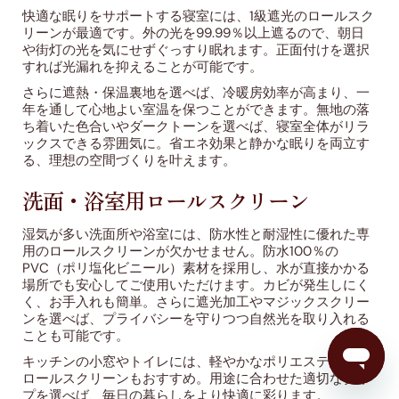
快適な眠りをサポートする寝室には、1級遮光のロールスク
リーンが最適です。外の光を99.99％以上遮るので、朝日
や街灯の光を気にせずぐっすり眠れます。正面付けを選択
すれば光漏れを抑えることが可能です。
さらに遮熱・保温裏地を選べば、冷暖房効率が高まり、一
年を通して心地よい室温を保つことができます。無地の落
ち着いた色合いやダークトーンを選べば、寝室全体がリラ
ックスできる雰囲気に。省エネ効果と静かな眠りを両立す
る、理想の空間づくりを叶えます。
洗面・浴室用ロールスクリーン
湿気が多い洗面所や浴室には、防水性と耐湿性に優れた専
用のロールスクリーンが欠かせません。防水100％の
PVC（ポリ塩化ビニール）素材を採用し、水が直接かかる
場所でも安心してご使用いただけます。カビが発生しにく
く、お手入れも簡単。さらに遮光加工やマジックスクリー
ンを選べば、プライバシーを守りつつ自然光を取り入れる
ことも可能です。
キッチンの小窓やトイレには、軽やかなポリエステル製の
ロールスクリーンもおすすめ。用途に合わせた適切なタイ
プを選べば、毎日の暮らしをより快適に彩ります。