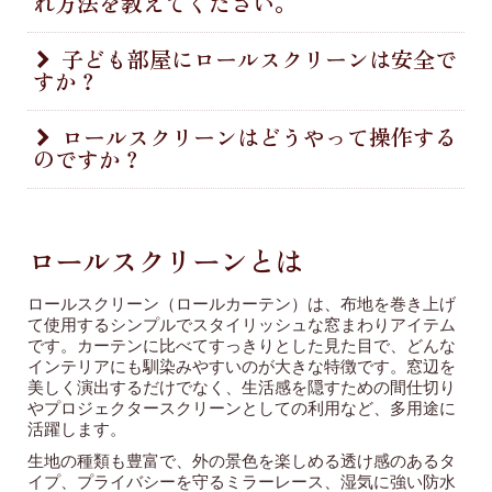
れ方法を教えてください。
と、ロールスクリーンの方ができる隙間が少なく、断熱
性に優れます。特に遮熱保温裏地を選択いただくと、冷
暖房効率がアップし省エネにもつながります。夏の暑さ
ロールスクリーンは水洗い不可です。柔らかい布や掃除
子ども部屋にロールスクリーンは安全で
や冬の寒さ対策にもおすすめです。
すか？
機のブラシでホコリを取り、汚れた部分は中性洗剤を含
ませた布で軽く拭くと清潔に保つことができます。
チェーン式のロールスクリーンにはチャイルドセーフテ
ロールスクリーンはどうやって操作する
のですか？
ィ用のチェーンクリップが付属しますので、チェーンが
お子さまの手が届かない高さで留められるよう設置して
ください。チェーンのないコードレス式や、電動オプシ
Tuissのロールスクリーンはチェーン式、コードレス
ョンも人気です。
式、電動の4つの操作方法をご用意しています。チェー
ロールスクリーンとは
ン式は高さを自由に調節しやすく、操作も軽やかです。
コードレス式は手動で好きな高さに昇降することができ
ロールスクリーン（ロールカーテン）は、布地を巻き上げ
ます。電動は専用アプリまたは専用リモコンで遠隔操作
て使用するシンプルでスタイリッシュな窓まわりアイテム
が可能です。
です。カーテンに比べてすっきりとした見た目で、どんな
インテリアにも馴染みやすいのが大きな特徴です。窓辺を
美しく演出するだけでなく、生活感を隠すための間仕切り
やプロジェクタースクリーンとしての利用など、多用途に
活躍します。
生地の種類も豊富で、外の景色を楽しめる透け感のあるタ
イプ、プライバシーを守るミラーレース、湿気に強い防水