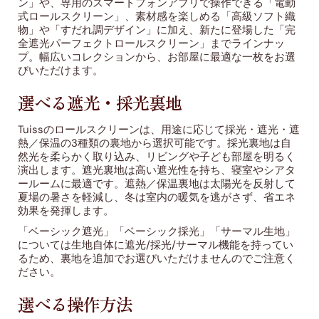
ン」や、専用のスマートフォンアプリで操作できる「電動
式ロールスクリーン」、素材感を楽しめる「高級ソフト織
物」や「すだれ調デザイン」に加え、新たに登場した「完
全遮光パーフェクトロールスクリーン」までラインナッ
プ。幅広いコレクションから、お部屋に最適な一枚をお選
びいただけます。
選べる遮光・採光裏地
Tuissのロールスクリーンは、用途に応じて採光・遮光・遮
熱／保温の3種類の裏地から選択可能です。採光裏地は自
然光を柔らかく取り込み、リビングや子ども部屋を明るく
演出します。遮光裏地は高い遮光性を持ち、寝室やシアタ
ールームに最適です。遮熱／保温裏地は太陽光を反射して
夏場の暑さを軽減し、冬は室内の暖気を逃がさず、省エネ
効果を発揮します。
「ベーシック遮光」「ベーシック採光」「サーマル生地」
については生地自体に遮光/採光/サーマル機能を持ってい
るため、裏地を追加でお選びいただけませんのでご注意く
ださい。
選べる操作方法