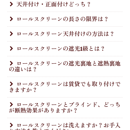
天井付け・正面付けどっち？
天井付けは窓枠内にロールスクリーンをおさめる方法
ロールスクリーンの長さの限界は？
で、窓辺をすっきりと見せたい方におすすめです。正面
付けは窓枠を覆うように取り付けるので、遮光性を重視
生地の種類によって、最大丈は異なりますが3000mm
ロールスクリーン天井付けの方法は？
したい方におすすめです。
まで製作可能な商品もございます。
窓枠内側上部の両端にブラケット（取付金具）をドライ
ロールスクリーンの遮光1級とは？
バーで取り付けます。ブラケットにロ－ルスクリーンを
はめ込んだら設置完了です。
遮光ロールスクリーンには1～3までの等級があります
ロールスクリーンの遮光裏地と遮熱裏地
の違いは？
が、TUISSの遮光生地・遮光裏地はすべて遮光1級で
99.99%以上の遮光性があります。（弱遮光商品除く）
ローラーブラインド遮光生地の色で遮光度が変わる事は
遮熱裏地は太陽熱を反射し、熱の吸収を抑えて部屋の温
ロールスクリーンは賃貸でも取り付けで
ありませんので、お好みのお色をお選びください。
きますか？
度が上がるのを防ぐ効果があります。遮光裏地は部屋に
入ってくる光を遮ります。
はい、賃貸でも取り付け可能です。ビス止め不要のつっ
ロールスクリーンとブラインド、どっち
が断熱効果がありますか？
ぱり式がおすすめです。退去時に原状回復しやすい製品
を選びましょう。つっぱり式は天井付けを選択していた
だき、つっぱり式オプションを選択してください。
アルミブラインドやバーチカルブラインドと比較する
ロールスクリーンは洗えますか？お手入