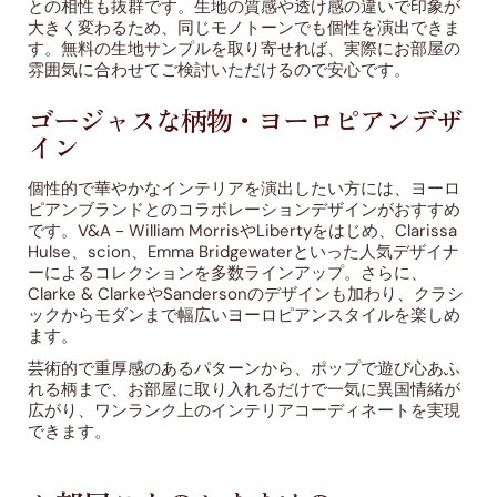
との相性も抜群です。生地の質感や透け感の違いで印象が
大きく変わるため、同じモノトーンでも個性を演出できま
す。無料の生地サンプルを取り寄せれば、実際にお部屋の
雰囲気に合わせてご検討いただけるので安心です。
ゴージャスな柄物・ヨーロピアンデザ
イン
個性的で華やかなインテリアを演出したい方には、ヨーロ
ピアンブランドとのコラボレーションデザインがおすすめ
です。V&A - William MorrisやLibertyをはじめ、Clarissa
Hulse、scion、Emma Bridgewaterといった人気デザイナ
ーによるコレクションを多数ラインアップ。さらに、
Clarke & ClarkeやSandersonのデザインも加わり、クラシ
ックからモダンまで幅広いヨーロピアンスタイルを楽しめ
ます。
芸術的で重厚感のあるパターンから、ポップで遊び心あふ
れる柄まで、お部屋に取り入れるだけで一気に異国情緒が
広がり、ワンランク上のインテリアコーディネートを実現
できます。