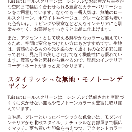
Tuissのロールスクリーンは、シンプルなお部屋から華やか
な空間まで幅広く合わせられる豊富なカラーバリエーショ
ンをご用意しています。なかでも一番人気は、無地のロー
ルスクリーン。ホワイトやベージュ、グレーなど落ち着い
た色合いは、リビングや寝室などどんなインテリアにも馴
染みやすく、お部屋をすっきりと上品に仕上げます。
また、アクセントとして映える鮮やかなカラーも揃えてい
るため、空間に変化をつけたい方にもおすすめです。生地
は、質感のあるものや光を柔らかく通すものなど多彩に揃
っており、見た目の美しさだけでなく機能性にも優れてい
ます。豊富な色と素材から選べるので、理想のインテリア
コーディネートがきっと見つかります。
スタイリッシュな無地・モノトーンデ
ザイン
Tuissのロールスクリーンは、シンプルで洗練された空間づ
くりに欠かせない無地やモノトーンカラーを豊富に取り揃
えています。
白や黒、グレーといったベーシックな色合いは、モダンイ
ンテリアから北欧スタイル、ナチュラルなお部屋まで幅広
くマッチ。落ち着いた印象を与えつつ、アクセントカラー