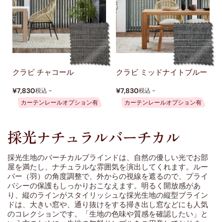
クラビ チャコール
クラビ ミッドナイトブルー
¥7,830
¥7,830
税込 ~
税込 ~
カーテンレールオプション有
カーテンレールオプション有
採光ナチュラルバーチカル
採光生地のバーチカルブラインドは、自然の優しい光でお部
屋を満たし、ナチュラルな雰囲気を演出してくれます。ルー
バー（羽）の角度調整で、外からの視線を遮るので、プライ
バシーの保護もしっかりおこなえます。明るく開放感があ
り、縦のラインがスタイリッシュな採光生地の縦型ブライン
ドは、大きい窓や、通り抜けをする掃き出し窓などにも人気
のコレクションです。「生地の色味や質感を確認したい」と