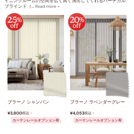
ホワイト
イニングルームの空間を広く高く演出してくれるバーチカル
(1)
ブラインド（
...
ベージュ・ナチュラル
(6)
グレー・シルバー
(2)
ブラック
(2)
グリーン
(2)
ピンク
(1)
イエロー・ゴールド
(1)
ダーク
ウッドブラインド
(2)
並べ替え
ブラーノ シャンパン
ブラーノ ラベンダーグレー
デザイン
¥3,800
¥4,053
税込 ~
税込 ~
機能
カーテンレールオプション有
カーテンレールオプション有