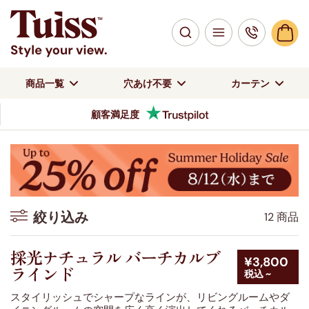
商品一覧
穴あけ不要
カーテン
高品質を低価格で提供
絞り込み
12 商品
絞り込み
採光ナチュラル バーチカルブ
¥3,800
ラインド
税込 ~
色
スタイリッシュでシャープなラインが、リビングルームやダ