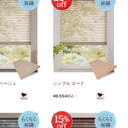
 ベージュ
シンプル ヌード
¥6,554
税込 ~