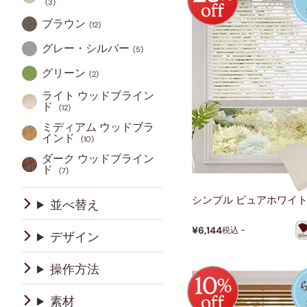
(3)
トップダウンハニカム
すだれ
ブラウン
(12)
グレー・シルバー
遮光タイプ
子供部屋
(5)
グリーン
(2)
ライト
ウッドブライン
ド
(12)
ミディアム
ウッドブラ
インド
(10)
ダーク
ウッドブライン
ド
(7)
シンプル ピュアホワイ
並べ替え
¥6,144
税込 ~
デザイン
操作方法
素材