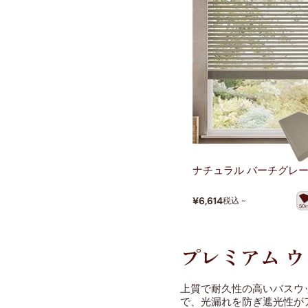
ナチュラル バーチグレ
¥6,614
税込 ~
プレミアム 
上質で耐久性の高いバスウ
で、光漏れを防ぎ遮光性がア