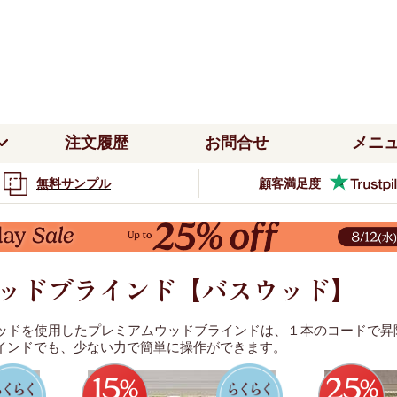
注文履歴
お問合せ
メニ
無料サンプル
顧客満足度
柄
デザイナー
カラー
注文履歴
サンプルのご注文
ブライ
ン
ウッドブラインド
つっぱり式
ホワイ
テンレール取り付け
ハニカムシェード
無地
ウィリアム・モリス
ホ
配送・送料
5年間の品質保証
カーテ
ド
ローマンシェード
グレー
ぱり式
ー
つっぱり式
ブラインドの採寸方法
カーテンの採寸方法
ルスクリーン
花柄・ボタニカル
リバティ
ブ
ローマンシェード
取付
タイプ
窓貼りタイプ
パープ
カーテンの取り付け方
ブラインドの取り付け方
ウッドブラインド【バスウッド】
動物
クラリッサ・ハルス
ニ
テンレール取り付け
カーテンレール取り付け
インド
電動ブラインド
ミブラインド
バーチカルブラインド
ピンク
ッドを使用したプレミアムウッドブラインドは、１本のコードで昇
ストライプ・ボーダー
エマ・ブリッジウォーター
イ
るブラインドでも、少ない力で簡単に操作ができます。
クリーン
調光ロールスクリーン
テンレール取り付け
窓貼りタイプ
ライト
和柄・幾何学
マンシェード
デザイナーコレクション