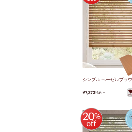
シンプル ヘーゼルブラ
¥7,373
税込 ~