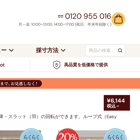
0120 955 016
月～金: 10:00–13:00, 14:00–17:00 (祝日、年末年始除く)
ュー
採寸方法
高品質を低価格で提供
ンドの採寸方法
当社について
ベージュ／ナチュ
つっぱり式
ト
ブラウン
ラル
アルミブラインド
ワイト＆シルバー
ブルー＆グリーン
ンの採寸方法
採寸安心保証サービス
／シルバ
ブルー
レッド
カーテンレール取り付け
お客様事例
ラック＆グレー
レッド＆オレンジ
ハニカムシェード
ル
ブラック
グリーン
¥6,144
サポートセンター
ュートラル＆ナチュラル
ピンク＆パープル
税込 ~
カーテンレール取り付け
イエロー・ゴール
ウッドブラインド
オレンジ
ド
降・スラット（羽）の回転ができます。
ループ式（Easy
エロー＆ゴールド
ミディアムウッ
ウッド
ダークウッド
ド