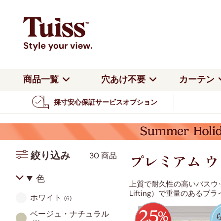
商品一覧
穴あけ不要
カーテン
採寸安心保証サービスオプション
すべてのカーテン
種類
よくある質問
ハニカムシェード
ロールスクリー
つっぱり式
カー
カーテン全商品を見る
遮光カーテン
会社概要
バーチカルブラインド
アルミブライン
つっぱり式
つっ
カテゴリーで見る
レースカーテン
返品・交換
ロールスクリーン
ロー
つっぱり式 賃貸OK・ビス不
カーテンレール
チェーン式
電動
絞り込み
30 商品
要
賃貸OK
公式ブログ
プレミアム 
ジャガード織カーテン
カーテンレール取り付け
カー
遮光パーフェクトシェード
コードレスブラ
色
ロールスクリーン
アル
4枚セットカーテン
上質で耐久性の高いバスウ
Lifting）で重量のあ
ツインハニカム
ダブルロールス
ホワイト
裏地付きカーテン
(6)
カーテンレール取り付け
カー
調光ロールスクリーン
ロー
ベージュ・ナチュラル
V&A ウィリアム・モリス
リバティ
ウェーブカーテン