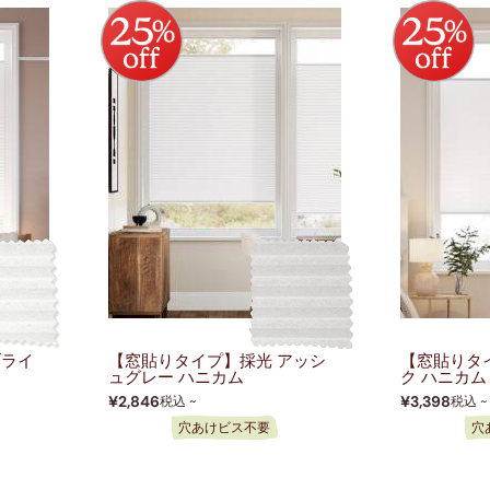
網戸
ブライ
【窓貼りタイプ】採光 アッシ
【窓貼りタ
ュグレー ハニカム
ク ハニカム
¥2,846
¥3,398
税込 ~
税込 ~
穴あけビス不要
穴