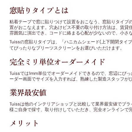
窓貼りタイプとは
粘着テープで窓に貼りつけて設置をおこなう、窓貼りタイプ
置がおこなえます。穴あけビス不要の取り付け方法は、賃貸
雰囲気に演出でき、コードに絡まる心配が少ないので、小さ
Tuissの窓貼りタイプは、「ハニカムシェード(上下開閉タ
てぴったりなプリーツスクリーンをお選びいただけます。
完全ミリ単位オーダーメイド
Tuissでは1mm単位でオーダーメイドできるので、窓辺
ーダー画面でサイズを入力すれば、熟練した製造スタッフが
業界最安値
Tuissは他のインテリアショップと比較して業界最安値で
様ご自身で採寸、取り付けしていただき、完全オンラインで
メリット