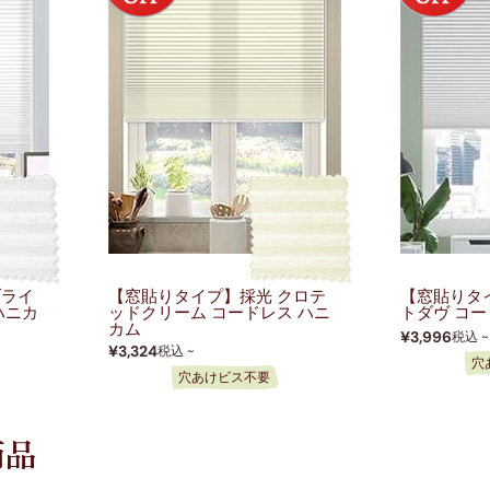
ブライ
【窓貼りタイプ】採光 クロテ
【窓貼りタ
ハニカ
ッドクリーム コードレス ハニ
トダヴ コー
カム
¥3,996
税込 ~
¥3,324
税込 ~
穴
穴あけビス不要
商品