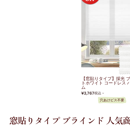
【窓貼りタイプ】採光 
トホワイト コードレス 
ム
¥3,767
税込 ~
穴あけビス不要
窓貼りタイプ ブラインド 人気