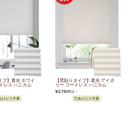
イプ】遮光 ホワイ
【窓貼りタイプ】遮光 アイボ
ドレス ハニカム
リー コードレス ハニカム
¥3,761
税込 ~
あけビス不要
穴あけビス不要