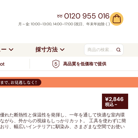
0120 955 016
月～金: 10:00–13:00, 14:00–17:00 (祝日、年末年始除く)
ュー
採寸方法
高品質を低価格で提供
ンドの採寸方法
当社について
ベージュ／ナチュ
つっぱり式
ト
ブラウン
ラル
アルミブラインド
ワイト＆シルバー
ブルー＆グリーン
ンの採寸方法
採寸安心保証サービス
／シルバ
ブルー
レッド
カーテンレール取り付け
お客様事例
ラック＆グレー
レッド＆オレンジ
ハニカムシェード
ル
ブラック
グリーン
¥2,846
サポートセンター
ュートラル＆ナチュラル
ピンク＆パープル
税込 ~
カーテンレール取り付け
イエロー・ゴール
ウッドブラインド
オレンジ
ド
優れた断熱性と保温性を発揮し、一年を通して快適な室内環
エロー＆ゴールド
ながら、外からの視線もしっかりカット。 工具を使わずに簡
ミディアムウッ
ており、幅広いインテリアに馴染み、さまざまな空間でお使い
ウッド
ダークウッド
ド