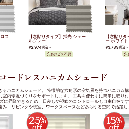
フロス
【窓貼りタイプ】採光 シェー
【窓貼りタ
ルグレー
ー ホワイト
¥2,974
¥3,789
税込 ~
税込 ~
穴あけビス不要
穴
 コードレスハニカムシェード
きるハニカムシェード。
特徴的な六角形の空気層を持つハニカム構
な室内環境づくりをサポートします。 工具を使わずに簡単に取り
ーズに昇降できるため、日差しや視線のコントロールも自由自在です
染み、リビングや寝室、ワークスペースなどあらゆる空間で活躍し