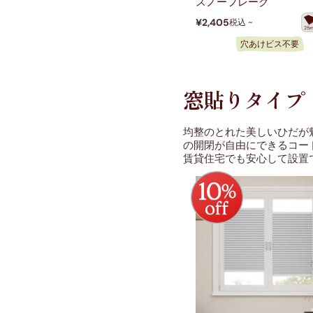
スノーフレーク
¥2,405
税込 ~
穴あけビス不要
窓貼りタイプ
均整のとれた美しいひだが
の開閉が自由にできるコー
賃貸住宅でも安心して設置