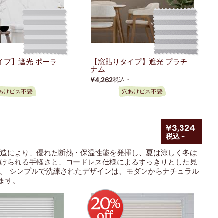
イプ】遮光 ポーラ
【窓貼りタイプ】遮光 プラチ
ナム
¥4,262
税込 ~
あけビス不要
穴あけビス不要
¥3,324
税込 ~
造により、優れた断熱・保温性能を発揮し、夏は涼しく冬は
付けられる手軽さと、コードレス仕様によるすっきりとした見
。 シンプルで洗練されたデザインは、モダンからナチュラル
ます。