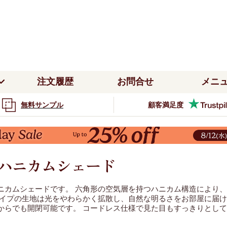
注文履歴
お問合せ
メニ
無料サンプル
顧客満足度
柄
デザイナー
カラー
注文履歴
サンプルのご注文
ブライ
ン
ウッドブラインド
つっぱり式
ホワイ
テンレール取り付け
ハニカムシェード
無地
ウィリアム・モリス
ホ
配送・送料
5年間の品質保証
カーテ
ド
ローマンシェード
グレー
ぱり式
ー
つっぱり式
ブラインドの採寸方法
カーテンの採寸方法
ルスクリーン
花柄・ボタニカル
リバティ
ブ
ローマンシェード
取付
タイプ
窓貼りタイプ
パープ
カーテンの取り付け方
ブラインドの取り付け方
 ハニカムシェード
動物
クラリッサ・ハルス
ニ
テンレール取り付け
カーテンレール取り付け
インド
電動ブラインド
ミブラインド
バーチカルブラインド
ピンク
ニカムシェードです。
六角形の空気層を持つハニカム構造により、
ストライプ・ボーダー
エマ・ブリッジウォーター
イ
タイプの生地は光をやわらかく拡散し、自然な明るさをお部屋に届け
クリーン
調光ロールスクリーン
テンレール取り付け
からでも開閉可能です。 コードレス仕様で見た目もすっきりとし
窓貼りタイプ
ライト
和柄・幾何学
マンシェード
デザイナーコレクション