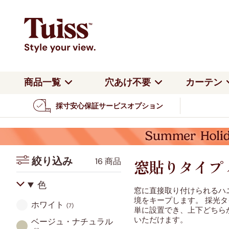
商品一覧
穴あけ不要
カーテン
採寸安心保証サービスオプション
すべてのカーテン
種類
よくある質問
ハニカムシェード
ロールスクリー
つっぱり式
カー
カーテン全商品を見る
遮光カーテン
会社概要
バーチカルブラインド
アルミブライン
つっぱり式
つっ
カテゴリーで見る
レースカーテン
返品・交換
ロールスクリーン
ロー
つっぱり式 賃貸OK・ビス不
カーテンレール
チェーン式
電動
絞り込み
16 商品
要
賃貸OK
公式ブログ
窓貼りタイプ
ジャガード織カーテン
カーテンレール取り付け
カー
遮光パーフェクトシェード
コードレスブラ
色
ロールスクリーン
アル
4枚セットカーテン
窓に直接取り付けられるハ
境をキープします。 採光
ツインハニカム
ダブルロールス
ホワイト
裏地付きカーテン
(7)
カーテンレール取り付け
カー
単に設置でき、上下どちら
調光ロールスクリーン
ロー
いただけます。
ベージュ・ナチュラル
V&A ウィリアム・モリス
リバティ
ウェーブカーテン