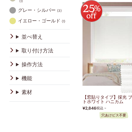
(1)
トップダウンハニカム
すだれ
グレー・シルバー
(3)
イエロー・ゴールド
遮光タイプ
子供部屋
(1)
並べ替え
取り付け方法
操作方法
機能
素材
【窓貼りタイプ】採光 
トホワイト ハニカム
¥2,846
税込 ~
穴あけビス不要