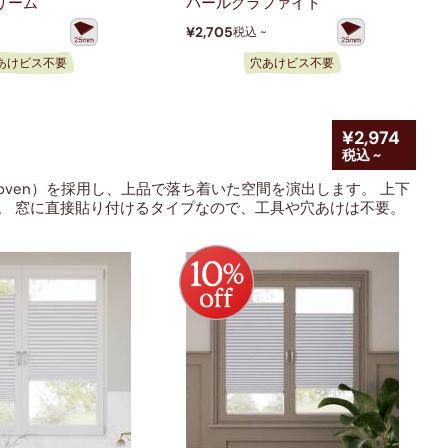
リーム
パールグラファイト
¥2,705
税込 ~
あけビス不要
穴あけビス不要
¥2,974
税込 ~
ven）を採用し、上品で落ち着いた空間を演出します。 上下
。 窓に直接貼り付けるタイプなので、工具や穴あけは不要。