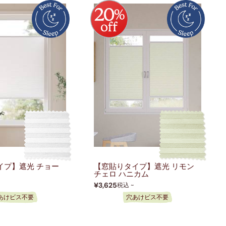
イプ】遮光 チョー
【窓貼りタイプ】遮光 リモン
チェロ ハニカム
¥3,625
税込 ~
あけビス不要
穴あけビス不要