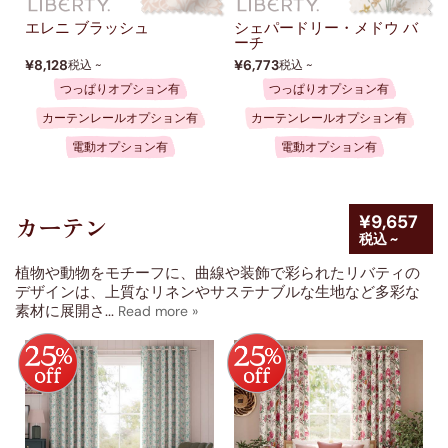
エレニ ブラッシュ
シェパードリー・メドウ バ
ーチ
¥8,128
¥6,773
税込 ~
税込 ~
つっぱりオプション有
つっぱりオプション有
カーテンレールオプション有
カーテンレールオプション有
電動オプション有
電動オプション有
¥9,657
カーテン
税込 ~
植物や動物をモチーフに、曲線や装飾で彩られたリバティの
デザインは、上質なリネンやサステナブルな生地など多彩な
素材に展開さ
...