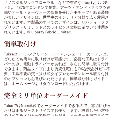
「ノスタルジックフローラル」などで有名なLiberty(リバテ
ィ)は、1875年ロンドンで創業。アーツ・アンド・クラフツ運
動やアール・ヌーヴォーの影響を受けたモチーフと彩る装飾
が美しいデザインは、世界中のインテリア分野で広く愛用さ
れています。本製品のすべてのデザインは、リバティ・ファ
ブリック・リミテッドとのライセンス契約に基づいて使用さ
れています。© Liberty Fabric Limited.
簡単取付け
Tuissのロールスクリーン、ローマンシェード、カーテンは、
どなたでも簡単に取り付けが可能です。必要な工具はドライ
バーのみ。電動ドライバーがあれば、さらに簡単に取り付け
できます。商品タイプにより賃貸住宅にもOKな穴あけビス不
要、工具不要の突っ張り式タイプやカーテンレール取り付け
のオプションもお選びいただけます。簡単取り付けガイド
は、ホームページよりダウンロードいただけます。
完全ミリ単位オーダーメイド
Tuissでは1mm単位でオーダーメイドできるので、窓辺にぴっ
たりはまるジャストサイズでお作りします。設置したい窓枠
のサイズをメジャーで採寸いただき、オーダー画面でサイズ