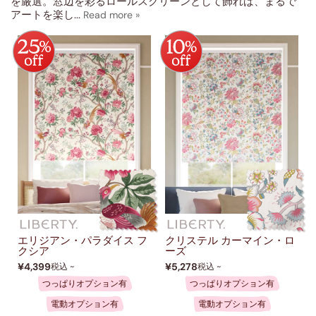
ベージュ・ナチュラル
を厳選。窓辺を彩るロールスクリーンとして飾れば、まるで
(2)
アートを楽し
...
ブルー
(1)
レッド
(3)
グリーン
(2)
ピンク
(5)
並べ替え
デザイン
機能
素材
エリジアン・パラダイス フ
クリステル カーマイン・ロ
クシア
ーズ
¥4,399
¥5,278
税込 ~
税込 ~
つっぱりオプション有
つっぱりオプション有
電動オプション有
電動オプション有