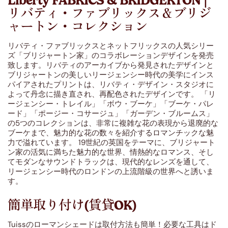
Liberty FABRICS & BRIDGERTON |
リバティ・ファブリックス＆ブリジ
ャートン・コレクション
リバティ・ファブリックスとネットフリックスの人気シリー
ズ「ブリジャートン家」のコラボレーションデザインを発売
致します。リバティのアーカイブから発見されたデザインと
ブリジャートンの美しいリージェンシー時代の美学にインス
パイアされたプリントは、リバティ・デザイン・スタジオに
よって丹念に描き直され、再配色されたデザインです。 「リ
ージェンシー・トレイル」「ボウ・ブーケ」「ブーケ・パレ
ード」「ポージー・コサージュ」「ガーデン・ブルームス」
の5つのコレクションは、非常に複雑な花の表現から退廃的な
ブーケまで、魅力的な花の数々を紹介するロマンチックな魅
力で溢れています。 19世紀の英国をテーマに、ブリジャート
ン家の活気に満ちた魅力的な世界、情熱的なロマンス、そし
てモダンなサウンドトラックは、現代的なレンズを通して、
リージェンシー時代のロンドンの上流階級の世界へと誘いま
す。
簡単取り付け(賃貸OK)
Tuissのローマンシェードは取付方法も簡単！必要な工具はド