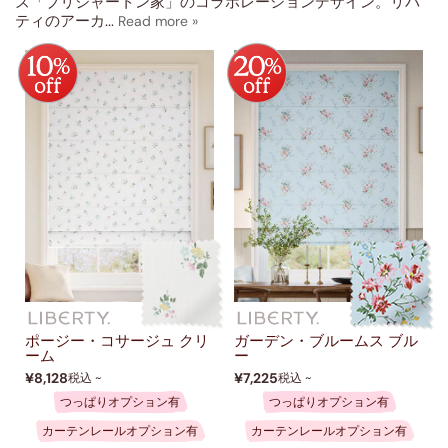
ベージュ・ナチュラル
ズ「ブリジャートン家」のコラボレーションデザイン。リバ
(5)
ティのアーカ
...
ブラウン
(1)
ブルー
(13)
レッド
(1)
パープル
(1)
ブラック
(1)
グリーン
(2)
ピンク
(7)
イエロー・ゴールド
(4)
オレンジ
(1)
ポージー・コサージュ クリ
ガーデン・ブルームス ブル
ーム
ー
並べ替え
¥8,128
¥7,225
税込 ~
税込 ~
つっぱりオプション有
つっぱりオプション有
デザイン
カーテンレールオプション有
カーテンレールオプション有