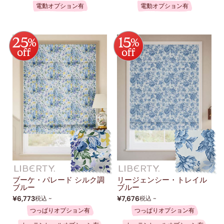
電動オプション有
電動オプション有
機能
特長・パフォーマンス
素材
ブーケ・パレード シルク調
リージェンシー・トレイル
ブルー
ブルー
¥6,773
¥7,676
税込 ~
税込 ~
つっぱりオプション有
つっぱりオプション有