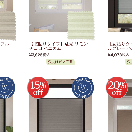
ぺブル
【窓貼りタイプ】遮光 リモン
【窓貼りタ
チェロ ハニカム
ルグレー 
¥3,625
¥4,078
税込 ~
税込 
穴あけビス不要
穴