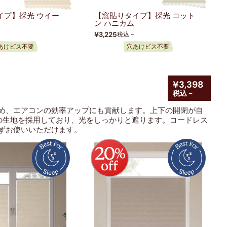
イプ】採光 ウイー
【窓貼りタイプ】採光 コット
ン ハニカム
¥3,225
税込 ~
あけビス不要
穴あけビス不要
¥3,398
税込 ~
め、エアコンの効率アップにも貢献しま
す。上下の開閉が自
上の生地を採用しており、光をしっかりと遮ります。コードレス
ずお使いいただけます。