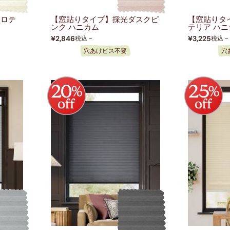
クロテ
【窓貼りタイプ】採光ダスクピ
【窓貼りタ
ンク ハニカム
テリア ハ
¥2,846
¥3,225
税込 ~
税込 ~
穴あけビス不要
穴