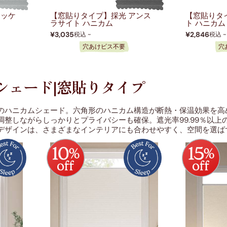
ニッケ
【窓貼りタイプ】採光 アンス
【窓貼りタ
ラサイト ハニカム
ト ハニカム
¥3,035
¥2,846
税込 ~
税込 ~
穴あけビス不要
穴
シェード|窓貼りタイプ
のハニカムシェード。六角形のハニカム構造が断熱・保温効果を高
調整しながらしっかりとプライバシーも確保。遮光率99.99％以
デザインは、さまざまなインテリアにも合わせやすく、空間を選ば