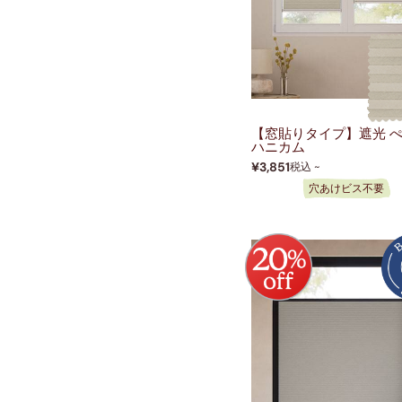
【窓貼りタイプ】遮光 
ハニカム
¥3,851
税込 ~
穴あけビス不要