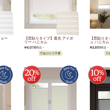
チョー
【窓貼りタイプ】遮光 アイボ
【窓貼りタ
リー ハニカム
ュ ハニカム
¥4,078
¥3,851
税込 ~
税込 ~
穴あけビス不要
穴