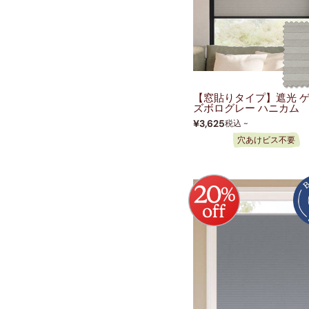
【窓貼りタイプ】遮光 
ズボログレー ハニカム
¥3,625
税込 ~
穴あけビス不要