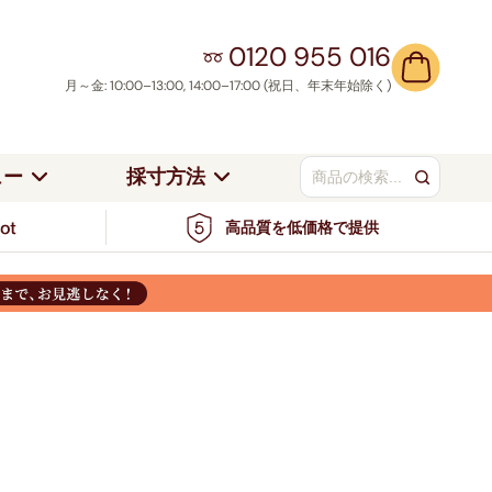
0120 955 016
月～金: 10:00–13:00, 14:00–17:00 (祝日、年末年始除く)
ュー
採寸方法
高品質を低価格で提供
ンドの採寸方法
当社について
ベージュ／ナチュ
つっぱり式
ト
ブラウン
ラル
アルミブラインド
ワイト＆シルバー
ブルー＆グリーン
ンの採寸方法
採寸安心保証サービス
／シルバ
ブルー
レッド
カーテンレール取り付け
お客様事例
ラック＆グレー
レッド＆オレンジ
ハニカムシェード
ル
ブラック
グリーン
サポートセンター
ュートラル＆ナチュラル
ピンク＆パープル
カーテンレール取り付け
イエロー・ゴール
ウッドブラインド
オレンジ
ド
エロー＆ゴールド
ミディアムウッ
ウッド
ダークウッド
ド