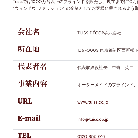
Tuissでは1000万台以上のブラインドを販売し、現在まで
”ウィンドウ ファッション” の企業としてお客様に愛されるよう
トップダウンハニカム
すだれ
遮光タイプ
子供部屋
会社名
TUISS DÉCOR株式会社
所在地
105-0003 東京都港区西新橋 
代表者名
代表取締役社長 早嵜 英二
事業内容
オーダーメイドのブラインド、
URL
www.tuiss.co.jp
E-mail
info@tuiss.co.jp
TEL
0120 955 016