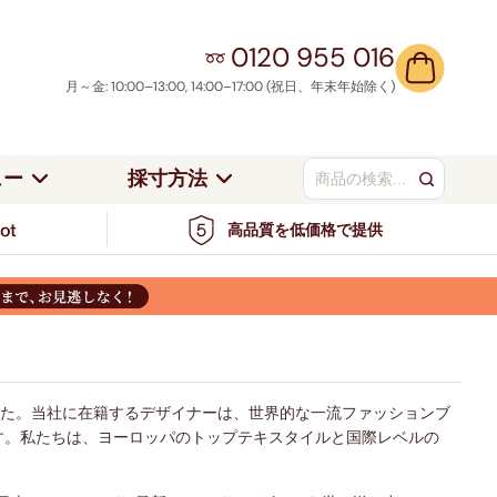
0120 955 016
月～金: 10:00–13:00, 14:00–17:00 (祝日、年末年始除く)
ュー
採寸方法
高品質を低価格で提供
ンドの採寸方法
当社について
ベージュ／ナチュ
つっぱり式
ト
ブラウン
ラル
アルミブラインド
ワイト＆シルバー
ブルー＆グリーン
ンの採寸方法
採寸安心保証サービス
／シルバ
ブルー
レッド
カーテンレール取り付け
お客様事例
ラック＆グレー
レッド＆オレンジ
ハニカムシェード
ル
ブラック
グリーン
サポートセンター
ュートラル＆ナチュラル
ピンク＆パープル
カーテンレール取り付け
イエロー・ゴール
ウッドブラインド
オレンジ
ド
ました。当社に在籍するデザイナーは、世界的な一流ファッションブ
エロー＆ゴールド
す。私たちは、ヨーロッパのトップテキスタイルと国際レベルの
ミディアムウッ
ウッド
ダークウッド
ド