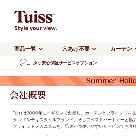
商品一覧
穴あけ不要
カーテン
採寸安心保証サービスオプション
すべてのカーテン
種類
よくある質問
ハニカムシェード
ロールスクリー
つっぱり式
カー
カーテン全商品を見る
遮光カーテン
会社概要
バーチカルブラインド
アルミブライン
つっぱり式
つっ
カテゴリーで見る
レースカーテン
返品・交換
ロールスクリーン
ロー
つっぱり式 賃貸OK・ビス不
カーテンレール
チェーン式
電動
会社概要
要
賃貸OK
公式ブログ
ジャガード織カーテン
カーテンレール取り付け
カー
遮光パーフェクトシェード
コードレスブラ
ロールスクリーン
アル
4枚セットカーテン
Tuissは2000年にイギリスで創業し、カーテンとブライン
ラ ンドやテキスタイルブランド、そしてベストパートナーと協
ツインハニカム
ダブルロールス
裏地付きカーテン
カーテンレール取り付け
カー
ブライ ンドメカニズムを、迅速かつ便いやすいサービスでお客
調光ロールスクリーン
ロー
V&A ウィリアム・モリス
リバティ
ウェーブカーテン