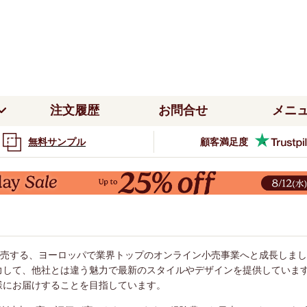
注文履歴
お問合せ
メニ
無料サンプル
顧客満足度
柄
デザイナー
カラー
注文履歴
サンプルのご注文
ブライ
ン
ウッドブラインド
つっぱり式
ホワイ
テンレール取り付け
ハニカムシェード
無地
ウィリアム・モリス
ホ
配送・送料
5年間の品質保証
カーテ
ド
ローマンシェード
グレー
ぱり式
ー
つっぱり式
ブラインドの採寸方法
カーテンの採寸方法
ルスクリーン
花柄・ボタニカル
リバティ
ブ
ローマンシェード
取付
タイプ
窓貼りタイプ
パープ
カーテンの取り付け方
ブラインドの取り付け方
動物
クラリッサ・ハルス
ニ
テンレール取り付け
カーテンレール取り付け
インド
電動ブラインド
ミブラインド
バーチカルブラインド
ピンク
ドを販売する、ヨーロッパで業界トップのオンライン小売事業へと成長し
ストライプ・ボーダー
エマ・ブリッジウォーター
イ
力して、他社とは違う魅力で最新のスタイルやデザインを提供していま
クリーン
調光ロールスクリーン
テンレール取り付け
窓貼りタイプ
ライト
和柄・幾何学
様にお届けすることを目指しています。
マンシェード
デザイナーコレクション